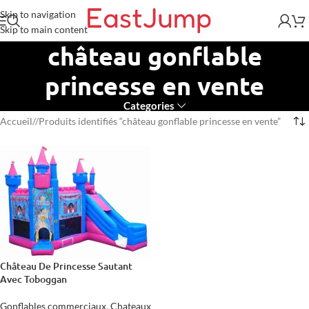
Skip to navigation
Skip to main content
château gonflable
princesse en vente
Categories
Accueil
/
Produits identifiés “château gonflable princesse en vente”
Château De Princesse Sautant
Avec Toboggan
Gonflables commerciaux
,
Chateaux