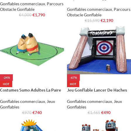
Gonflables commerciaux
,
Parcours
Obstacle Gonflable
Gonflables commerciaux
,
Parcours
€
1,790
Obstacle Gonflable
€
4,000
€
2,190
€
15,590
-24%
-67%
HOT
HOT
Costumes Sumo Adultes La Paire
Jeu Gonflable Lancer De Haches
Gonflables commerciaux
,
Jeux
Gonflables commerciaux
,
Jeux
Gonflables
Gonflables
€
740
€
490
€
970
€
1,465