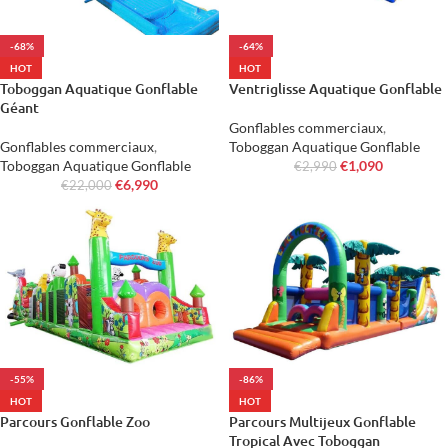
-68%
-64%
HOT
HOT
Toboggan Aquatique Gonflable
Ventriglisse Aquatique Gonflable
Géant
Gonflables commerciaux
,
Gonflables commerciaux
,
Toboggan Aquatique Gonflable
Toboggan Aquatique Gonflable
€
1,090
€
2,990
€
6,990
€
22,000
-55%
-86%
HOT
HOT
Parcours Gonflable Zoo
Parcours Multijeux Gonflable
Tropical Avec Toboggan