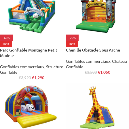
-68%
-70%
HOT
HOT
Parc Gonflable Montagne Petit
Chenille Obstacle Sous Arche
Modele
Gonflables commerciaux
,
Chateau
Gonflables commerciaux
,
Structure
Gonflable
Gonflable
€
1,050
€
3,500
€
1,290
€
3,990