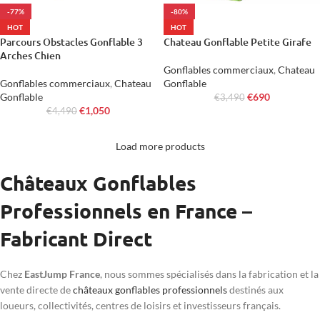
-77%
-80%
HOT
HOT
Parcours Obstacles Gonflable 3
Chateau Gonflable Petite Girafe
Arches Chien
Gonflables commerciaux
,
Chateau
Gonflables commerciaux
,
Chateau
Gonflable
Gonflable
€
690
€
3,490
€
1,050
€
4,490
Load more products
Châteaux Gonflables
Professionnels en France –
Fabricant Direct
Chez
EastJump France
, nous sommes spécialisés dans la fabrication et la
vente directe de
châteaux gonflables professionnels
destinés aux
loueurs, collectivités, centres de loisirs et investisseurs français.