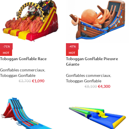
-71%
-47%
HOT
HOT
Toboggan Gonflable Race
Toboggan Gonflable Pieuvre
Géante
Gonflables commerciaux
,
Toboggan Gonflable
Gonflables commerciaux
,
€
1,090
Toboggan Gonflable
€
3,700
€
4,300
€
8,100