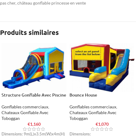
pas cher
,
château gonflable princesse en vente
Produits similaires
Structure Gonflable Avec Piscine
Bounce House
Gonflables commerciaux
,
Gonflables commerciaux
,
Chateaux Gonflable Avec
Chateaux Gonflable Avec
Toboggan
Toboggan
€
1,160
€
1,070
Dimensions: 9m(L)x3.5m(W)x4m(H)
Dimensions: