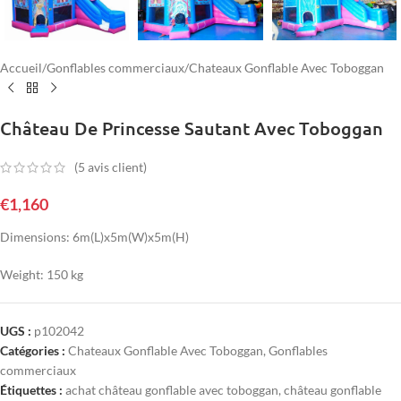
Accueil
/
Gonflables commerciaux
/
Chateaux Gonflable Avec Toboggan
Château De Princesse Sautant Avec Toboggan
(
5
avis client)
€
1,160
Dimensions: 6m(L)x5m(W)x5m(H)
Weight: 150 kg
UGS :
p102042
Catégories :
Chateaux Gonflable Avec Toboggan
,
Gonflables
commerciaux
Étiquettes :
achat château gonflable avec toboggan
,
château gonflable