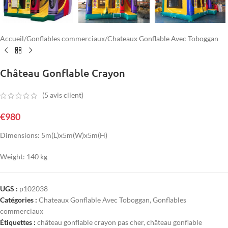
Accueil
/
Gonflables commerciaux
/
Chateaux Gonflable Avec Toboggan
Château Gonflable Crayon
(
5
avis client)
€
980
Dimensions: 5m(L)x5m(W)x5m(H)
Weight: 140 kg
UGS :
p102038
Catégories :
Chateaux Gonflable Avec Toboggan
,
Gonflables
commerciaux
Étiquettes :
château gonflable crayon pas cher
,
château gonflable