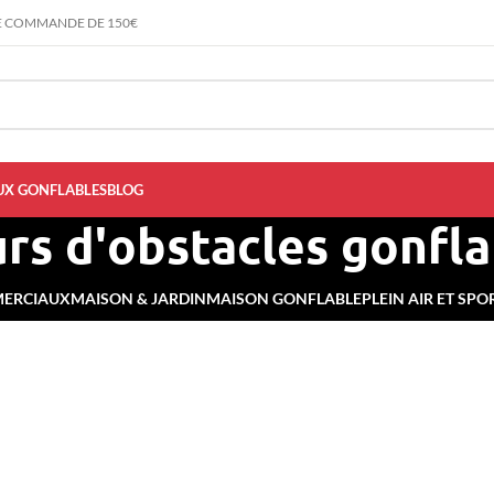
E COMMANDE DE 150€
UX GONFLABLES
BLOG
rs d'obstacles gonfla
MERCIAUX
MAISON & JARDIN
MAISON GONFLABLE
PLEIN AIR ET SPO