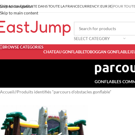
Skip to navigation
LIVRAISON GRATUITE DANS TOUTE LA FRANCE
CURRENCY: EUR (€)
POUR TOUT
Skip to main content
SELECT CATEGORY
BROWSE CATEGORIES
CHATEAU GONFLABLE
TOBOGGAN GONFLABLE
JE
parcou
GONFLABLES COM
Accueil
/
Produits identifiés “parcours d'obstacles gonflable”