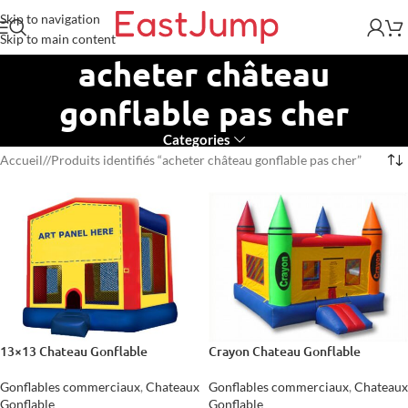
Skip to navigation
Skip to main content
acheter château
gonflable pas cher
Categories
Accueil
/
Produits identifiés “acheter château gonflable pas cher”
13×13 Chateau Gonflable
Crayon Chateau Gonflable
Gonflables commerciaux
,
Chateaux
Gonflables commerciaux
,
Chateaux
Gonflable
Gonflable