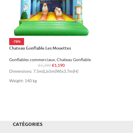
-78%
-84%
Chateau Gonflable Les Mouettes
Chateau Gonflabl
Obstacles
Gonflables commerciaux
,
Chateau Gonflable
€
1,190
Gonflables comme
€
5,390
Dimensions: 7.5m(L)x5m(W)x3.7m(H)
€
Dimensions: 6.5m
Weight: 140 kg
Weight: 170 kg
CATÉGORIES