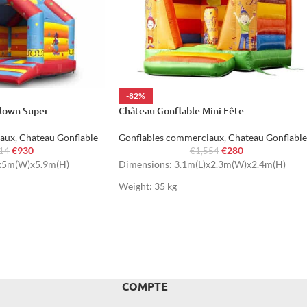
-82%
Clown Super
Château Gonflable Mini Fête
iaux
,
Chateau Gonflable
Gonflables commerciaux
,
Chateau Gonflable
€
930
€
280
114
€
1,554
)x5m(W)x5.9m(H)
Dimensions: 3.1m(L)x2.3m(W)x2.4m(H)
Weight: 35 kg
COMPTE