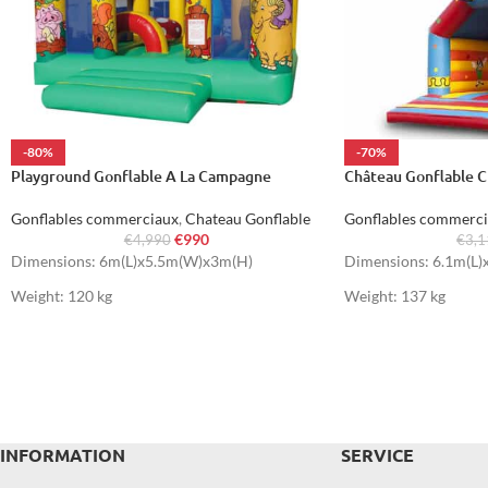
-80%
-70%
Playground Gonflable A La Campagne
Château Gonflable 
Gonflables commerciaux
,
Chateau Gonflable
Gonflables commerc
€
990
€
4,990
€
3,
Dimensions: 6m(L)x5.5m(W)x3m(H)
Dimensions: 6.1m(L
Weight: 120 kg
Weight: 137 kg
INFORMATION
SERVICE