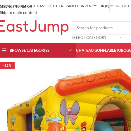
Skip to navigation
LIVRAISON GRATUITE DANS TOUTE LA FRANCE
CURRENCY: EUR (€)
POUR TOUT
Skip to main content
SELECT CATEGORY
BROWSE CATEGORIES
CHATEAU GONFLABLE
TOBOGG
-82%