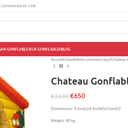
E COMMANDE DE 150€
AN GONFLABLE
JEUX GONFLABLES
BLOG
Accueil
/
Gonflables commerciaux
/
Chateau 
Chateau Gonflabl
€
650
€
3,690
Dimensions: 4.2m(L)x4.2m(W)x2.6m(H)
Weight: 90 kg