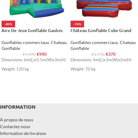
-80%
-74%
Aire De Jeux Gonflable Gaulois
Château Gonflable Cube Grand
Gonflables commerciaux
,
Chateau
Gonflables commerciaux
,
Chateau
Gonflable
Gonflable
€
990
€
370
€
4,990
€
1,440
Dimensions: 6m(L)x5.5m(W)x3m(H)
Dimensions: 4m(L)x3m(W)x2m(H)
Weight: 120 kg
Weight: 70 kg
INFORMATION
À propos de nous
Contactez-nous
Information de livraison