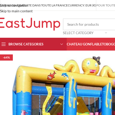
Skip to navigation
LIVRAISON GRATUITE DANS TOUTE LA FRANCE
CURRENCY: EUR (€)
POUR TOUT
Skip to main content
SELECT CATEGORY
BROWSE CATEGORIES
CHATEAU GONFLABLE
TOBOGG
-64%