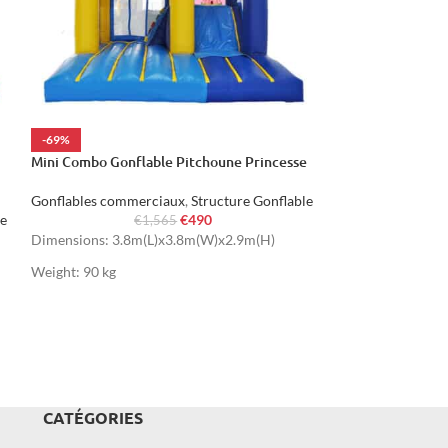
-69%
-68%
Mini Combo Gonflable Pitchoune Princesse
HOT
Château Gonflab
Gonflables commerciaux
,
Structure Gonflable
le
€
490
€
1,565
Gonflables comme
Dimensions: 3.8m(L)x3.8m(W)x2.9m(H)
€
Dimensions: 5.6m
Weight: 90 kg
Weight: 125 kg
CATÉGORIES