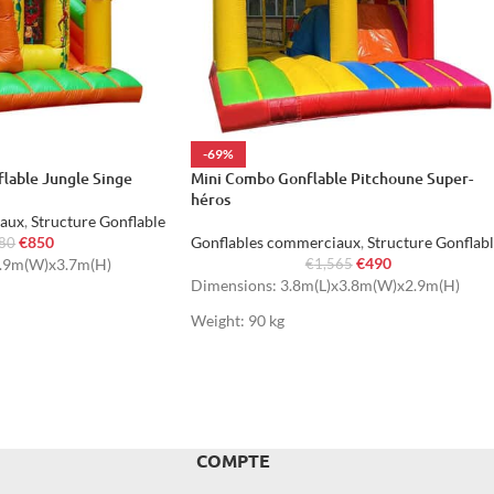
-69%
lable Jungle Singe
Mini Combo Gonflable Pitchoune Super-
héros
iaux
,
Structure Gonflable
€
850
Gonflables commerciaux
,
Structure Gonflab
380
€
490
4.9m(W)x3.7m(H)
€
1,565
Dimensions: 3.8m(L)x3.8m(W)x2.9m(H)
Weight: 90 kg
COMPTE