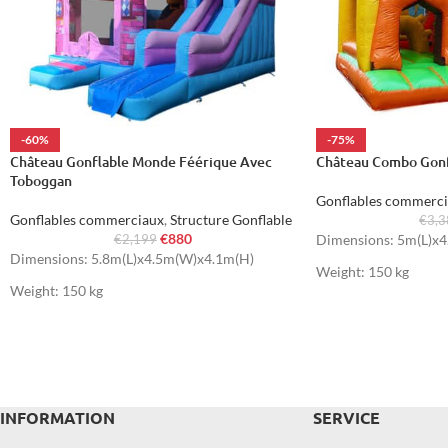
-60%
-75%
Château Gonflable Monde Féérique Avec
Château Combo Gonf
Toboggan
Gonflables commerc
Gonflables commerciaux
,
Structure Gonflable
€
3,
€
880
Dimensions: 5m(L)x
€
2,199
Dimensions: 5.8m(L)x4.5m(W)x4.1m(H)
Weight: 150 kg
Weight: 150 kg
INFORMATION
SERVICE