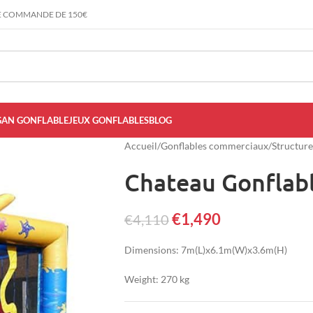
E COMMANDE DE 150€
AN GONFLABLE
JEUX GONFLABLES
BLOG
Accueil
/
Gonflables commerciaux
/
Structure
Chateau Gonflab
€
1,490
€
4,110
Dimensions: 7m(L)x6.1m(W)x3.6m(H)
Weight: 270 kg