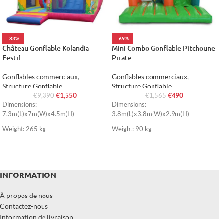
-83%
-69%
Château Gonflable Kolandia
Mini Combo Gonflable Pitchoune
Festif
Pirate
Gonflables commerciaux
,
Gonflables commerciaux
,
Structure Gonflable
Structure Gonflable
€
1,550
€
490
€
9,390
€
1,565
Dimensions:
Dimensions:
7.3m(L)x7m(W)x4.5m(H)
3.8m(L)x3.8m(W)x2.9m(H)
Weight: 265 kg
Weight: 90 kg
INFORMATION
À propos de nous
Contactez-nous
Information de livraison