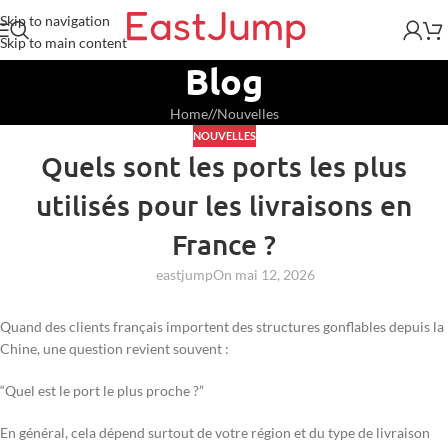
Skip to navigation
Skip to main content
Blog
Home
/
Nouvelles
NOUVELLES
Quels sont les ports les plus
utilisés pour les livraisons en
France ?
eastjump
On mai 12, 2026
Quand des clients français importent des structures gonflables depuis la
Chine, une question revient souvent :
“Quel est le port le plus proche ?”
En général, cela dépend surtout de votre région et du type de livraison