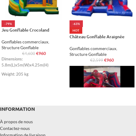
-79%
-63%
Jeu Gonflable Crocoland
HOT
Château Gonflable Araignée
Gonflables commerciaux
,
Structure Gonflable
Gonflables commerciaux
,
€
960
€
4,600
Structure Gonflable
Dimensions:
€
960
€
2,599
5.8m(L)x5m(W)x4.25m(H)
Weight: 205 kg
INFORMATION
Dimensions: 5m(L)x5m(W)x4m(H)
Weight: 150 kg
À propos de nous
Contactez-nous
Information de livraison