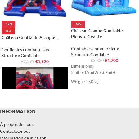
-26%
-50%
Château Combo Gonflable
HOT
Pieuvre Géante
Château Gonflable Araignée
Gonflables commerciaux
,
Gonflables commerciaux
,
Structure Gonflable
Structure Gonflable
€
1,700
€
3,380
€
1,920
€
2,599
Dimensions:
5m(L)x4.9m(W)x3.7m(H)
Weight: 150 kg
INFORMATION
Dimensions: 5m(L)x5m(W)x4m(H)
Weight: 150 kg
À propos de nous
Contactez-nous
Information de livraison