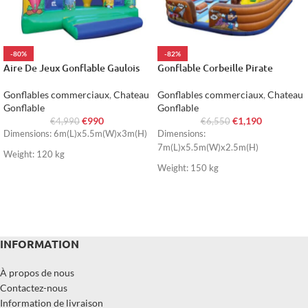
-80%
-82%
Aire De Jeux Gonflable Gaulois
Gonflable Corbeille Pirate
Gonflables commerciaux
,
Chateau
Gonflables commerciaux
,
Chateau
Gonflable
Gonflable
€
990
€
1,190
€
4,990
€
6,550
Dimensions: 6m(L)x5.5m(W)x3m(H)
Dimensions:
7m(L)x5.5m(W)x2.5m(H)
Weight: 120 kg
Weight: 150 kg
INFORMATION
À propos de nous
Contactez-nous
Information de livraison