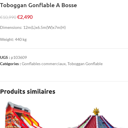
Toboggan Gonflable A Bosse
€
2,490
€
10,990
Dimensions: 12m(L)x6.5m(W)x7m(H)
Weight: 440 kg
UGS :
p103609
Catégories :
Gonflables commerciaux
,
Toboggan Gonflable
Produits similaires