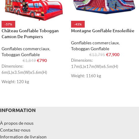
-57%
-43%
Château Gonflable Toboggan
Montagne Gonflable Ensoleillée
Camion De Pompiers
Gonflables commerciaux
,
Gonflables commerciaux
,
Toboggan Gonflable
Toboggan Gonflable
€
7,900
€
13,795
€
790
Dimensions:
€
1,849
Dimensions:
17m(L)x17m(W)x6.5m(H)
6m(L)x3.5m(W)x5.6m(H)
Weight: 1160 kg
Weight: 120 kg
INFORMATION
À propos de nous
Contactez-nous
Information de livraison